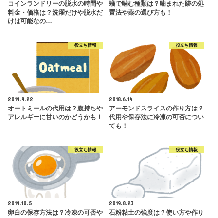
コインランドリーの脱水の時間や
蟻で噛む種類は？噛まれた跡の処
料金・価格は？洗濯だけや脱水だ
置法や薬の選び方も！
けは可能なの…
役立ち情報
役立ち情報
2019.9.22
2018.6.14
オートミールの代用は？腹持ちや
アーモンドスライスの作り方は？
アレルギーに甘いのかどうかも！
代用や保存法に冷凍の可否につい
ても！
役立ち情報
役立ち情報
2019.10.5
2019.8.23
卵白の保存方法は？冷凍の可否や
石粉粘土の強度は？使い方や作り