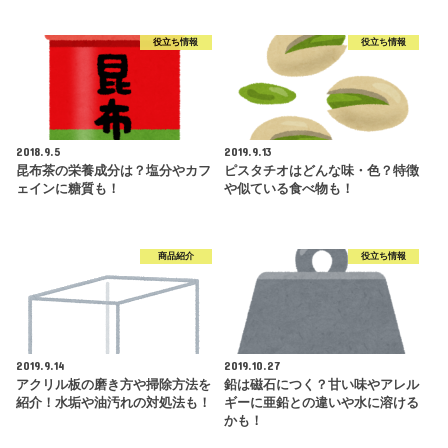
役立ち情報
役立ち情報
2018.9.5
2019.9.13
昆布茶の栄養成分は？塩分やカフ
ピスタチオはどんな味・色？特徴
ェインに糖質も！
や似ている食べ物も！
商品紹介
役立ち情報
2019.9.14
2019.10.27
アクリル板の磨き方や掃除方法を
鉛は磁石につく？甘い味やアレル
紹介！水垢や油汚れの対処法も！
ギーに亜鉛との違いや水に溶ける
かも！