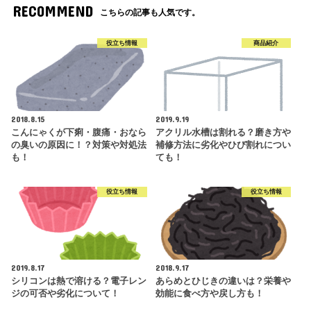
RECOMMEND
こちらの記事も人気です。
役立ち情報
商品紹介
2018.8.15
2019.9.19
こんにゃくが下痢・腹痛・おなら
アクリル水槽は割れる？磨き方や
の臭いの原因に！？対策や対処法
補修方法に劣化やひび割れについ
も！
ても！
役立ち情報
役立ち情報
2019.8.17
2018.9.17
シリコンは熱で溶ける？電子レン
あらめとひじきの違いは？栄養や
ジの可否や劣化について！
効能に食べ方や戻し方も！