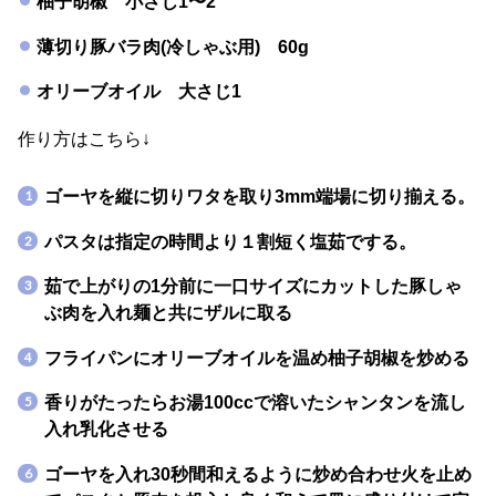
柚子胡椒 小さじ1〜2
薄切り豚バラ肉(冷しゃぶ用) 60g
オリーブオイル 大さじ1
作り方はこちら↓
ゴーヤを縦に切りワタを取り3mm端場に切り揃える。
パスタは指定の時間より１割短く塩茹でする。
茹で上がりの1分前に一口サイズにカットした豚しゃ
ぶ肉を入れ麺と共にザルに取る
フライパンにオリーブオイルを温め柚子胡椒を炒める
香りがたったらお湯100ccで溶いたシャンタンを流し
入れ乳化させる
ゴーヤを入れ30秒間和えるように炒め合わせ火を止め