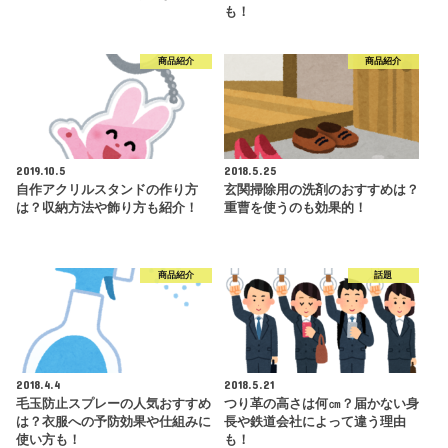
も！
商品紹介
商品紹介
2019.10.5
2018.5.25
自作アクリルスタンドの作り方
玄関掃除用の洗剤のおすすめは？
は？収納方法や飾り方も紹介！
重曹を使うのも効果的！
商品紹介
話題
2018.4.4
2018.5.21
毛玉防止スプレーの人気おすすめ
つり革の高さは何㎝？届かない身
は？衣服への予防効果や仕組みに
長や鉄道会社によって違う理由
使い方も！
も！