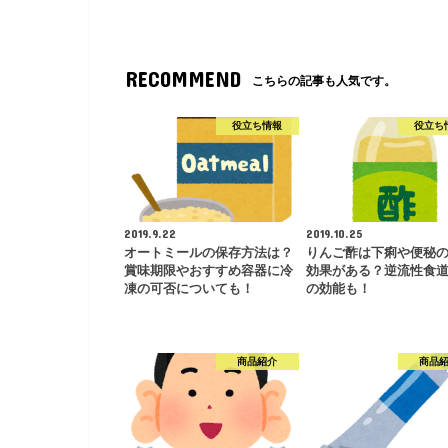
RECOMMEND
こちらの記事も人気です。
役立ち情報
役立ち
2019.9.22
2019.10.25
オートミールの保存方法は？
りんご酢は下痢や便秘
賞味期限やおすすめ容器に冷
効果がある？逆流性食
凍の可否についても！
の効能も！
商品紹介
商品