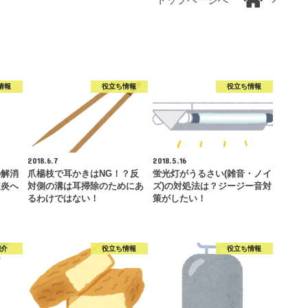
トップページへ
情報
役立ち情報
役立ち情報
2018.6.7
2018.5.16
の解消
爪楊枝で耳かきはNG！？反
蛍光灯がうるさい(雑音・ノイ
道炎へ
対側の溝は耳掃除のためにあ
ズ)の対処法は？ジージー音対
るわけではない！
策がしたい！
紹介
役立ち情報
役立ち情報