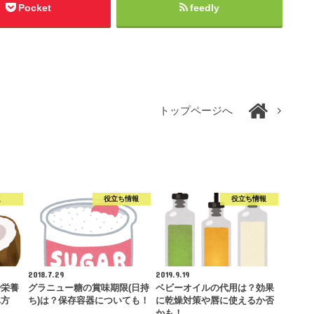
Pocket
feedly
トップページへ
題
役立ち情報
役立ち情報
2018.7.29
2019.9.19
や栄養
グラニュー糖の賞味期限(日持
ベビーオイルの代用は？効果
べ方
ち)は？保存容器についても！
に乾燥対策や唇に使えるか否
かも！