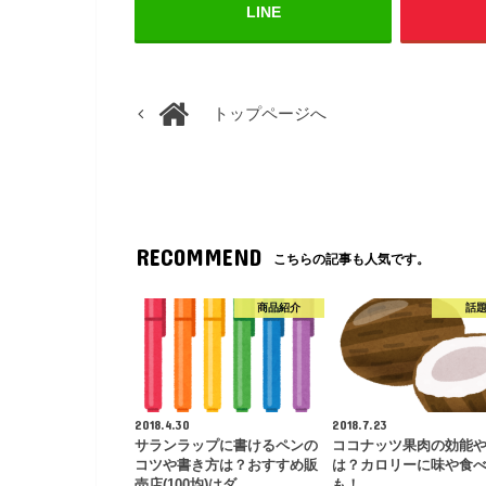
LINE
トップページへ
RECOMMEND
こちらの記事も人気です。
商品紹介
話
2018.4.30
2018.7.23
サランラップに書けるペンの
ココナッツ果肉の効能
コツや書き方は？おすすめ販
は？カロリーに味や食
売店(100均)はダ…
も！