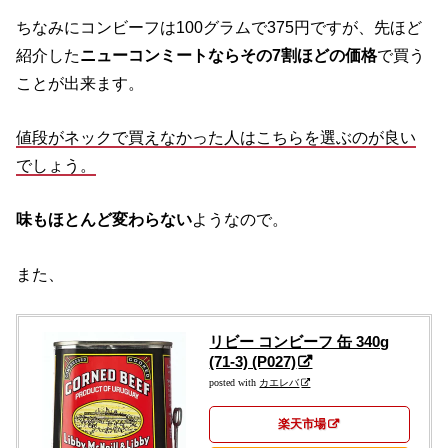
ちなみにコンビーフは100グラムで375円ですが、先ほど
紹介した
ニューコンミートならその7割ほどの価格
で買う
ことが出来ます。
値段がネックで買えなかった人はこちらを選ぶのが良い
でしょう。
味もほとんど変わらない
ようなので。
また、
リビー コンビーフ 缶 340g
(71-3) (P027)
posted with
カエレバ
楽天市場