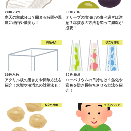
2018.7.29
2018.7.16
寒天の主成分は？固まる時間や温
オリーブの塩漬けの食べ過ぎは注
度に理由や濃度も！
意？塩抜きの方法を知って減塩が
必要！
商品紹介
役立ち情報
2019.9.14
2019.10.5
アクリル板の磨き方や掃除方法を
ハーバリウムの日持ちは？劣化や
紹介！水垢や油汚れの対処法も！
変色を防ぎ長持ちさせる方法を紹
介！
役立ち情報
ライフハック