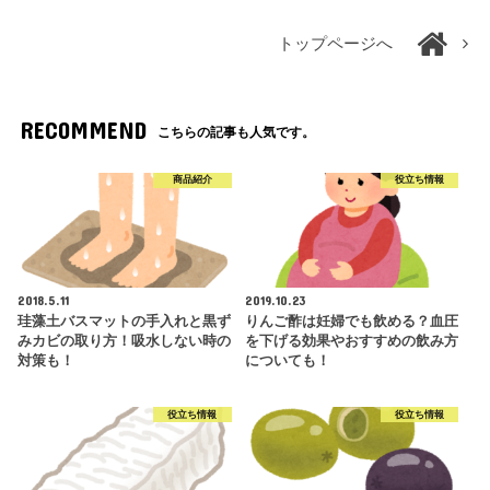
トップページへ
RECOMMEND
こちらの記事も人気です。
商品紹介
役立ち情報
2018.5.11
2019.10.23
珪藻土バスマットの手入れと黒ず
りんご酢は妊婦でも飲める？血圧
みカビの取り方！吸水しない時の
を下げる効果やおすすめの飲み方
対策も！
についても！
役立ち情報
役立ち情報