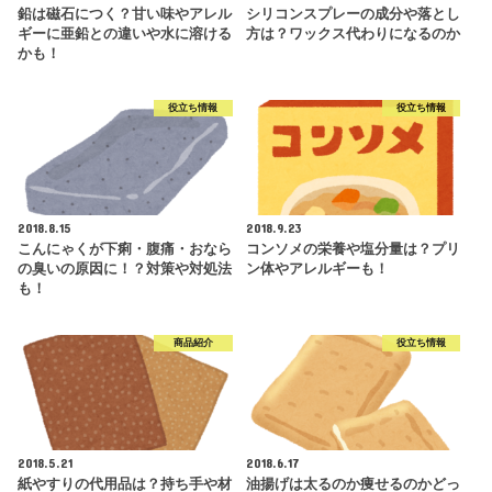
鉛は磁石につく？甘い味やアレル
シリコンスプレーの成分や落とし
ギーに亜鉛との違いや水に溶ける
方は？ワックス代わりになるのか
かも！
役立ち情報
役立ち情報
2018.8.15
2018.9.23
こんにゃくが下痢・腹痛・おなら
コンソメの栄養や塩分量は？プリ
の臭いの原因に！？対策や対処法
ン体やアレルギーも！
も！
商品紹介
役立ち情報
2018.5.21
2018.6.17
紙やすりの代用品は？持ち手や材
油揚げは太るのか痩せるのかどっ