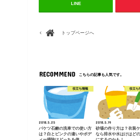
LINE
トップページへ
RECOMMEND
こちらの記事も人気です。
役立ち情報
役立ち
2018.5.25
2018.5.19
バケツ石鹸の洗車での使い方
砂場の作り方は？衣装
は？白とピンクの違いやボデ
なら排水や水はけはど
ィー掃除はどっちを使…
にするのかも！