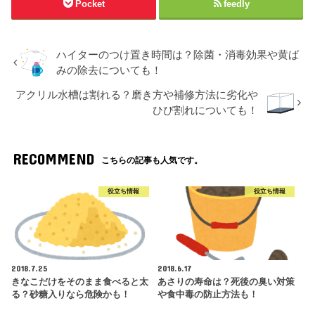
Pocket
feedly
ハイターのつけ置き時間は？除菌・消毒効果や黄ば
みの除去についても！
アクリル水槽は割れる？磨き方や補修方法に劣化や
ひび割れについても！
RECOMMEND
こちらの記事も人気です。
役立ち情報
役立ち情報
2018.7.25
2018.6.17
きなこだけをそのまま食べると太
あさりの寿命は？死後の臭い対策
る？砂糖入りなら危険かも！
や食中毒の防止方法も！