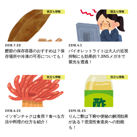
役立ち情報
役立ち情報
2018.7.20
2018.4.3
鰹節の保存容器のおすすめは？保
バイオレットライトは大人の近視
存場所や冷凍の可否についても！
抑制にも効果的？JINSメガネで
紫光を透過！
役立ち情報
役立ち情報
2018.6.22
2019.10.25
イソギンチャクは食用？食べる方
りんご酢は下痢や便秘の解消効果
法や料理の仕方を紹介！
がある？逆流性食道炎への効能
も！