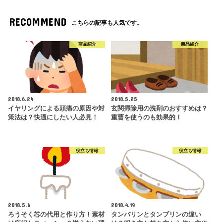
RECOMMEND
こちらの記事も人気です。
商品紹介
商品紹介
2018.6.24
2018.5.25
イヤリングによる頭痛の原因や対
玄関掃除用の洗剤のおすすめは？
策法は？快適にしたい人必見！
重曹を使うのも効果的！
役立ち情報
役立ち情報
2018.5.6
2018.4.19
ろうそく芯の代用と作り方！素材
タンバリンとタンブリンの違い