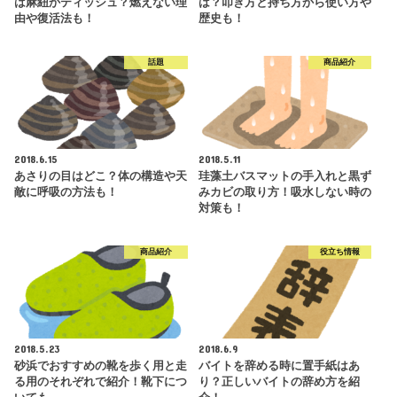
は麻紐かティッシュ？燃えない理
は？叩き方と持ち方から使い方や
由や復活法も！
歴史も！
話題
商品紹介
2018.6.15
2018.5.11
あさりの目はどこ？体の構造や天
珪藻土バスマットの手入れと黒ず
敵に呼吸の方法も！
みカビの取り方！吸水しない時の
対策も！
商品紹介
役立ち情報
2018.5.23
2018.6.9
砂浜でおすすめの靴を歩く用と走
バイトを辞める時に置手紙はあ
る用のそれぞれで紹介！靴下につ
り？正しいバイトの辞め方を紹