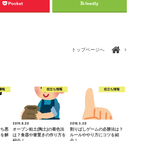
Pocket
feedly
トップページへ
情報
役立ち情報
役立ち情報
2019.8.20
2018.5.20
持ち悪
オーブン粘土(陶土)の着色法
割りばしゲームの必勝法は？
因を解
は？食器や箸置きの作り方を
ルールややり方にコツを紹
紹介！
介！