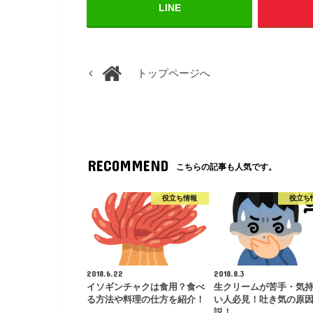
LINE
トップページへ
RECOMMEND
こちらの記事も人気です。
役立ち情報
役立ち
2018.6.22
2018.8.3
イソギンチャクは食用？食べ
生クリームが苦手・気
る方法や料理の仕方を紹介！
い人必見！吐き気の原
説！