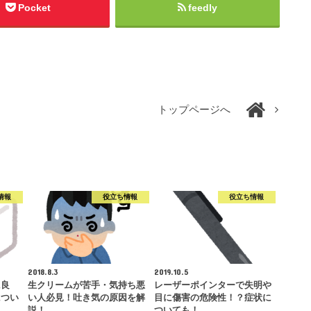
Pocket
feedly
トップページへ
情報
役立ち情報
役立ち情報
2018.8.3
2019.10.5
に良
生クリームが苦手・気持ち悪
レーザーポインターで失明や
につい
い人必見！吐き気の原因を解
目に傷害の危険性！？症状に
説！
ついても！