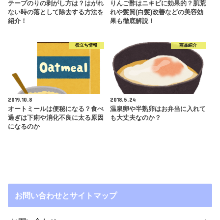
テープのりの剥がし方は？はがれ
りんご酢はニキビに効果的？肌荒
ない時の落として除去する方法を
れや髪質(白髪)改善などの美容効
紹介！
果も徹底解説！
役立ち情報
商品紹介
2019.10.8
2018.5.24
オートミールは便秘になる？食べ
温泉卵や半熟卵はお弁当に入れて
過ぎは下痢や消化不良に太る原因
も大丈夫なのか？
になるのか
お問い合わせとサイトマップ