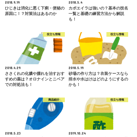
2018.9.19
2018.5.4
ひじきは消化に悪く下痢・便秘の
カポエイラは強いの？基本の技名
原因に！？対策法はあるのか
一覧と基礎の練習方法から解説
も！
役立ち情報
役立ち情報
2018.4.29
2018.5.19
ささくれの化膿や腫れを治すおす
砂場の作り方は？衣装ケースなら
すめの薬は？オロナインとニベア
排水や水はけはどのようにするの
での対処法も！
かも！
商品紹介
役立ち情報
2018.5.23
2019.10.24