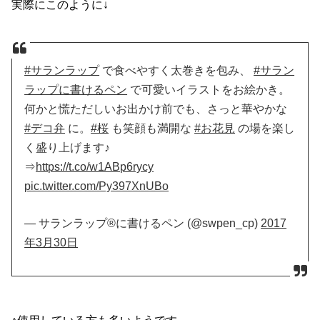
実際にこのように↓
#サランラップ
で食べやすく太巻きを包み、
#サラン
ラップに書けるペン
で可愛いイラストをお絵かき。
何かと慌ただしいお出かけ前でも、さっと華やかな
#デコ弁
に。
#桜
も笑顔も満開な
#お花見
の場を楽し
く盛り上げます♪
⇒
https://t.co/w1ABp6rycy
pic.twitter.com/Py397XnUBo
— サランラップ®に書けるペン (@swpen_cp)
2017
年3月30日